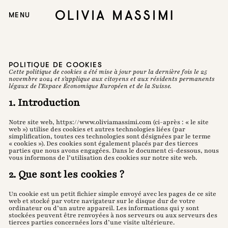
Menu de navigation principal
Contenu principale
Olivia Massimi
Ouvrir/Fermer le menu
MENU
Pied de page
POLITIQUE DE COOKIES
Cette politique de cookies a été mise à jour pour la dernière fois le 25
novembre 2024 et s’applique aux citoyens et aux résidents permanents
légaux de l’Espace Économique Européen et de la Suisse.
1. Introduction
Notre site web,
https://www.oliviamassimi.com
(ci-après : « le site
web ») utilise des cookies et autres technologies liées (par
simplification, toutes ces technologies sont désignées par le terme
« cookies »). Des cookies sont également placés par des tierces
parties que nous avons engagées. Dans le document ci-dessous, nous
vous informons de l’utilisation des cookies sur notre site web.
2. Que sont les cookies ?
Un cookie est un petit fichier simple envoyé avec les pages de ce site
web et stocké par votre navigateur sur le disque dur de votre
ordinateur ou d’un autre appareil. Les informations qui y sont
stockées peuvent être renvoyées à nos serveurs ou aux serveurs des
tierces parties concernées lors d’une visite ultérieure.