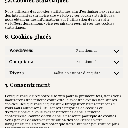
5.2 Cookies statistiques
Nous utilisons des cookies statistiques afin d’optimiser l’expérience
des internautes sur notre site web. Avec ces cookies statistiques,
nous obtenons des informations sur l’utilisation de notre site
web. Nous demandons votre permission pour placer des cookies
statistiques.
6. Cookies placés
WordPress
Fonctionnel
Consent
to
service
Complianz
Fonctionnel
Consent
wordpress
to
service
Divers
Finalité en attente d’enquête
Consent
complianz
to
service
7. Consentement
divers
Lorsque vous visitez notre site web pour la première fois, nous vous
montrerons une fenêtre contextuelle avec une explication sur les
cookies. Dès que vous cliquez sur « Enregistrer les préférences »
vous nous autorisez à utiliser les catégories de cookies et
d’extensions que vous avez sélectionnés dans la fenêtre
contextuelle, comme décrit dans la présente politique de cookies.
Vous pouvez désactiver l’utilisation des cookies via votre
navigateur, mais veuillez noter que notre site web pourrait ne plus